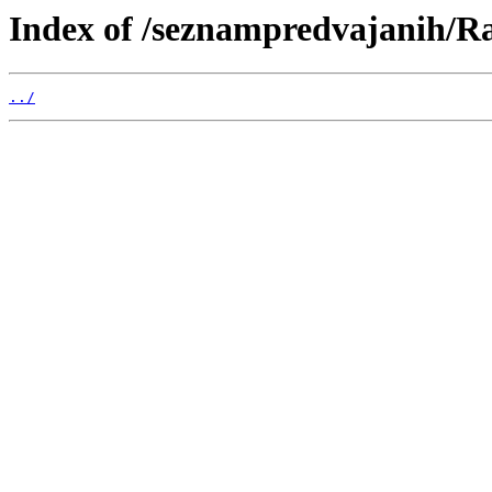
Index of /seznampredvajanih/R
../