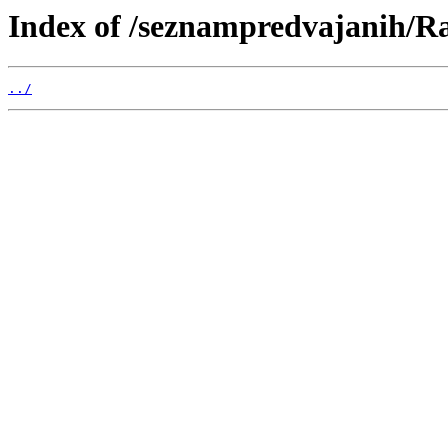
Index of /seznampredvajanih/R
../