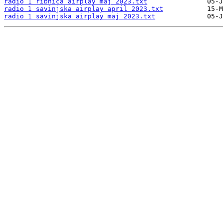
radio 1 ribnica airplay maj 2023.txt
radio 1 savinjska airplay april 2023.txt
radio 1 savinjska airplay maj 2023.txt