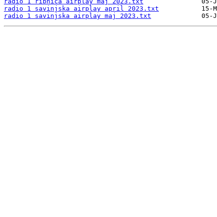
radio 1 ribnica airplay maj 2023.txt
radio 1 savinjska airplay april 2023.txt
radio 1 savinjska airplay maj 2023.txt