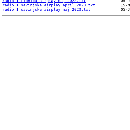
radio 1 ribnica airplay maj 2023.txt
radio 1 savinjska airplay april 2023.txt
radio 1 savinjska airplay maj 2023.txt