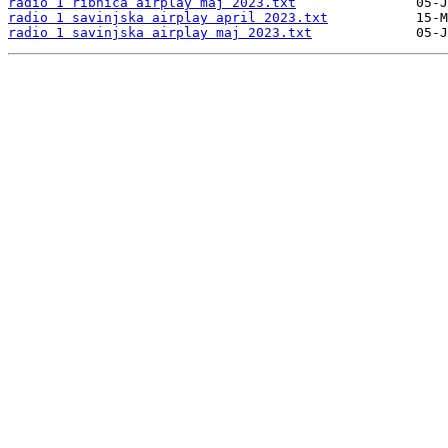
radio 1 ribnica airplay maj 2023.txt
radio 1 savinjska airplay april 2023.txt
radio 1 savinjska airplay maj 2023.txt