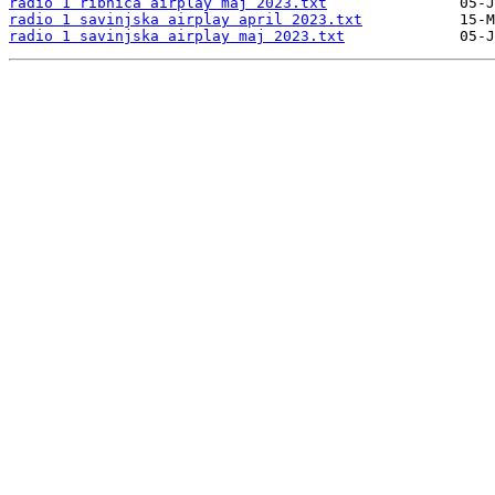
radio 1 ribnica airplay maj 2023.txt
radio 1 savinjska airplay april 2023.txt
radio 1 savinjska airplay maj 2023.txt