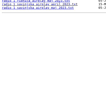
radio 1 ribnica airplay maj 2023.txt
radio 1 savinjska airplay april 2023.txt
radio 1 savinjska airplay maj 2023.txt