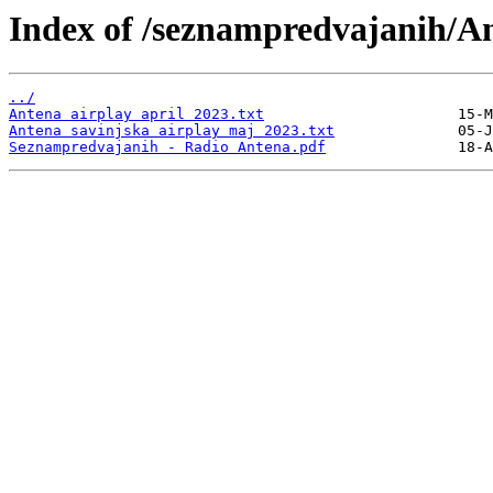
Index of /seznampredvajanih/A
../
Antena airplay april 2023.txt
Antena savinjska airplay maj 2023.txt
Seznampredvajanih - Radio Antena.pdf