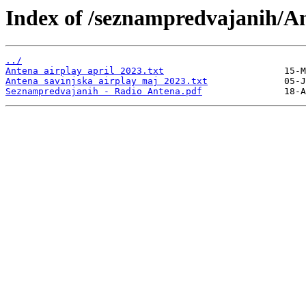
Index of /seznampredvajanih/A
../
Antena airplay april 2023.txt
Antena savinjska airplay maj 2023.txt
Seznampredvajanih - Radio Antena.pdf