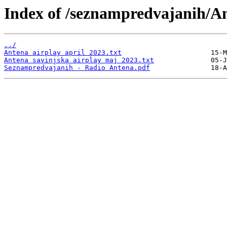
Index of /seznampredvajanih/A
../
Antena airplay april 2023.txt
Antena savinjska airplay maj 2023.txt
Seznampredvajanih - Radio Antena.pdf